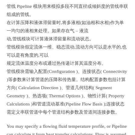
管线 Pipeline 模块用来模拟多段不同直径或倾斜度的管线串联
组成的管线。
在计算压降和液体滞留量时,将多液相(如油相和水相)作为单
一均匀的液相来处理。如果存在气 – 液流
动,管线模块可计算液体滞留量和流动状态。
管线模块假定流体一维、稳态流动,流动方向可以是水平的,也
可以是有角度的,可以
规定流体温度分布或通过热传递计算其温度分布。
管线模块需输入配置(Configuration )、连接状态( Connectivity
)等参数来计算管道的压降和传热量。结构配置参数包括计算
方向( Calculation Direction )、管道几何结构( Segment
Geometry )、热选项( Thermal Options )、物性计算( Property
Calculations )和管道流动基准(Pipeline Flow Basis );连接状态
需定义串联管道中每个管道结构参数及管道间连接参数。
You may specify a flowing fluid temperature profile, or Pipeline
can calculate it from heat transfer calculations. Flow is assumed