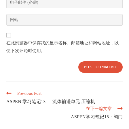
Enter
or
your
username
email
Enter
to
address
your
comment
to
website
comment
URL
在此浏览器中保存我的显示名称、邮箱地址和网站地址，以
(optional)
便下次评论时使用。
Read
Previous Post
more
ASPEN 学习笔记13 ： 流体输送单元 压缩机
articles
在下一篇文章
ASPEN学习笔记15：阀门