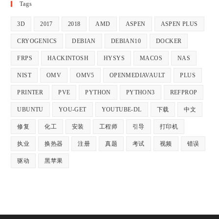
Tags
3D
2017
2018
AMD
ASPEN
ASPEN PLUS
CRYOGENICS
DEBIAN
DEBIAN10
DOCKER
FRPS
HACKINTOSH
HYSYS
MACOS
NAS
NIST
OMV
OMV5
OPENMEDIAVAULT
PLUS
PRINTER
PVE
PYTHON
PYTHON3
REFPROP
UBUNTU
YOU-GET
YOUTUBE-DL
下载
中文
修复
化工
安装
工程师
引导
打印机
执业
换热器
注册
真题
考试
视频
错误
驱动
黑苹果