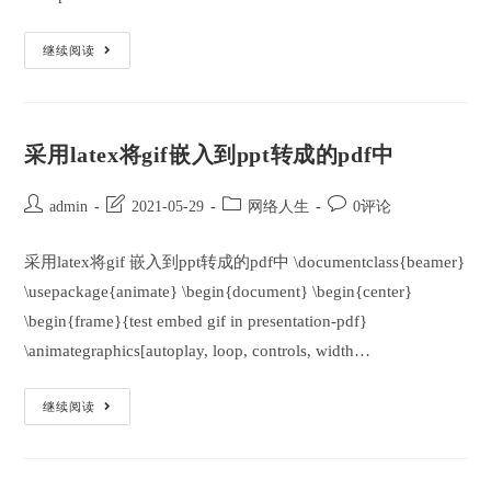
Latex
继续阅读
或
者
Markdown
中
希
腊
采用latex将gif嵌入到ppt转成的pdf中
字
母
表
达
Post
Post
Post
Post
admin
2021-05-29
网络人生
0评论
author:
last
category:
comments:
modified:
采用latex将gif 嵌入到ppt转成的pdf中 \documentclass{beamer}
\usepackage{animate} \begin{document} \begin{center}
\begin{frame}{test embed gif in presentation-pdf}
\animategraphics[autoplay, loop, controls, width…
采
继续阅读
用
Latex
将
Gif
嵌