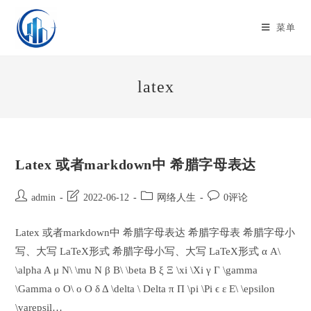
Skip
to
菜单
content
latex
Latex 或者markdown中 希腊字母表达
Post
Post
Post
Post
admin
2022-06-12
网络人生
0评论
author:
last
category:
comments:
modified:
Latex 或者markdown中 希腊字母表达 希腊字母表 希腊字母小
写、大写 LaTeX形式 希腊字母小写、大写 LaTeX形式 α A\
\alpha A μ N\ \mu N β B\ \beta B ξ Ξ \xi \Xi γ Γ \gamma
\Gamma o O\ o O δ Δ \delta \ Delta π Π \pi \Pi ϵ ε E\ \epsilon
\varepsil…