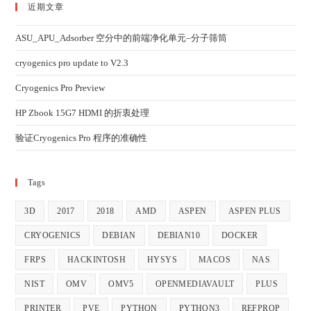
近期文章
ASU_APU_Adsorber 空分中的前端净化单元–分子筛筒
cryogenics pro update to V2.3
Cryogenics Pro Preview
HP Zbook 15G7 HDMI 的折衷处理
验证Cryogenics Pro 程序的准确性
Tags
3D
2017
2018
AMD
ASPEN
ASPEN PLUS
CRYOGENICS
DEBIAN
DEBIAN10
DOCKER
FRPS
HACKINTOSH
HYSYS
MACOS
NAS
NIST
OMV
OMV5
OPENMEDIAVAULT
PLUS
PRINTER
PVE
PYTHON
PYTHON3
REFPROP