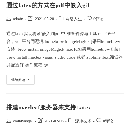
入
通过latex的方式在pdf中嵌入gif
到
Ppt
转
成
Post
Post
Post
Post
admin
2021-05-28
网络人生
0评论
的
author:
last
category:
comments:
Pdf
中
modified:
通过latex实现将gif嵌入到pdf中 准备资源与工具 macOS平
台，win平台同逻辑 homebrew imageMagick [采用homebrew
安装] brew install imageMagick macTeX[采用homebrew安装]
brew install mactex visual studio code 或者 sublime Text编辑器
并配置好 操作流程 gif…
通
继续阅读
过
Latex
的
方
式
在
搭建overleaf服务器来支持Latex
Pdf
中
嵌
入
Post
Post
Post
Post
cloudyangel
2021-02-03
深冷技术
0评论
Gif
author:
last
category:
comments: