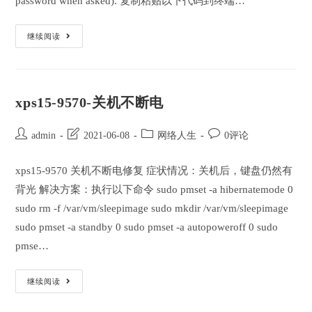
password when asked). 复制粘贴以下代码到终端…
Adobe
继续阅读
Crash
Fix
For
AMD
Hackintosh
修
xps15-9570-关机不断电
复
AMD
黑
苹
Post
Post
Post
Post
admin
2021-06-08
网络人生
0评论
果
author:
last
category:
comments:
的
Adobe
modified:
xps15-9570 关机不断电修复 症状情况：关机后，键盘仍然有
系
列
背光 解决方案：执行以下命令 sudo pmset -a hibernatemode 0
应
用
sudo rm -f /var/vm/sleepimage sudo mkdir /var/vm/sleepimage
sudo pmset -a standby 0 sudo pmset -a autopoweroff 0 sudo
pmse…
Xps15-
继续阅读
9570-
关
机