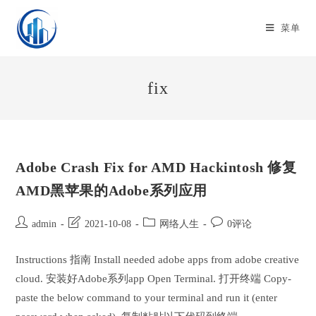
Skip
to
菜单
content
fix
Adobe Crash Fix for AMD Hackintosh 修复
AMD黑苹果的Adobe系列应用
Post
Post
Post
Post
admin
2021-10-08
网络人生
0评论
author:
last
category:
comments:
modified:
Instructions 指南 Install needed adobe apps from adobe creative
cloud. 安装好Adobe系列app Open Terminal. 打开终端 Copy-
paste the below command to your terminal and run it (enter