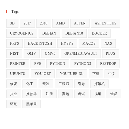
Tags
3D
2017
2018
AMD
ASPEN
ASPEN PLUS
CRYOGENICS
DEBIAN
DEBIAN10
DOCKER
FRPS
HACKINTOSH
HYSYS
MACOS
NAS
NIST
OMV
OMV5
OPENMEDIAVAULT
PLUS
PRINTER
PVE
PYTHON
PYTHON3
REFPROP
UBUNTU
YOU-GET
YOUTUBE-DL
下载
中文
修复
化工
安装
工程师
引导
打印机
执业
换热器
注册
真题
考试
视频
错误
驱动
黑苹果