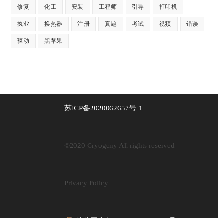
修复
化工
安装
工程师
引导
打印机
执业
换热器
注册
真题
考试
视频
错误
驱动
黑苹果
苏ICP备2020062657号-1
©2020 Cryogeny All rights reserved
Privacy Policy