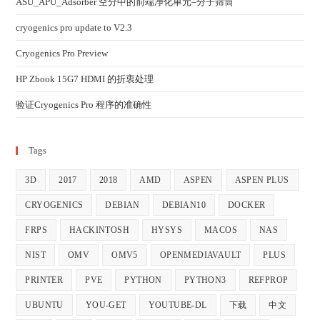
ASU_APU_Adsorber 空分中的前端净化单元–分子筛筒
cryogenics pro update to V2.3
Cryogenics Pro Preview
HP Zbook 15G7 HDMI 的折衷处理
验证Cryogenics Pro 程序的准确性
Tags
3D
2017
2018
AMD
ASPEN
ASPEN PLUS
CRYOGENICS
DEBIAN
DEBIAN10
DOCKER
FRPS
HACKINTOSH
HYSYS
MACOS
NAS
NIST
OMV
OMV5
OPENMEDIAVAULT
PLUS
PRINTER
PVE
PYTHON
PYTHON3
REFPROP
UBUNTU
YOU-GET
YOUTUBE-DL
下载
中文