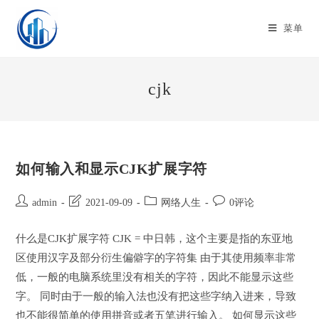
Skip
to
菜单
content
cjk
如何输入和显示CJK扩展字符
Post
Post
Post
Post
admin
2021-09-09
网络人生
0评论
author:
last
category:
comments:
modified:
什么是CJK扩展字符 CJK = 中日韩，这个主要是指的东亚地
区使用汉字及部分衍生偏僻字的字符集 由于其使用频率非常
低，一般的电脑系统里没有相关的字符，因此不能显示这些
字。 同时由于一般的输入法也没有把这些字纳入进来，导致
也不能很简单的使用拼音或者五笔进行输入。 如何显示这些