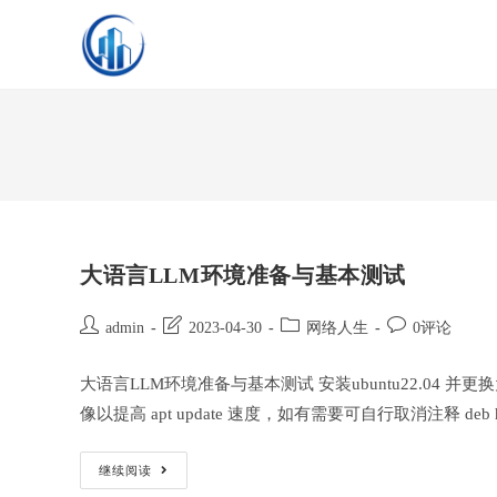
Skip
to
content
大语言LLM环境准备与基本测试
Post
Post
Post
Post
admin
2023-04-30
网络人生
0评论
author:
last
category:
comments:
modified:
大语言LLM环境准备与基本测试 安装ubuntu22.04 并更换为清华源
像以提高 apt update 速度，如有需要可自行取消注释 deb https://mirro
大
继续阅读
语