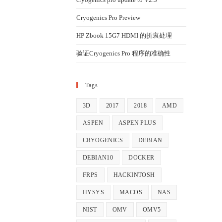
Cryogenics Pro Preview
HP Zbook 15G7 HDMI 的折衷处理
验证Cryogenics Pro 程序的准确性
Tags
3D
2017
2018
AMD
ASPEN
ASPEN PLUS
CRYOGENICS
DEBIAN
DEBIAN10
DOCKER
FRPS
HACKINTOSH
HYSYS
MACOS
NAS
NIST
OMV
OMV5