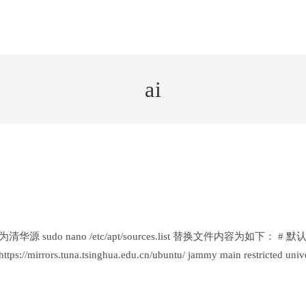
ai
 sudo nano /etc/apt/sources.list 替换文件内容为如下： 
rs.tuna.tsinghua.edu.cn/ubuntu/ jammy main restricted univ