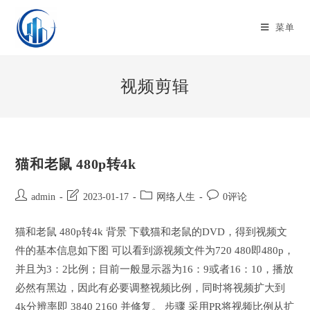
Skip
to
菜单
content
视频剪辑
猫和老鼠 480p转4k
Post
Post
Post
Post
admin
2023-01-17
网络人生
0评论
author:
last
category:
comments:
modified:
猫和老鼠 480p转4k 背景 下载猫和老鼠的DVD，得到视频文
件的基本信息如下图 可以看到源视频文件为720 480即480p，
并且为3：2比例；目前一般显示器为16：9或者16：10，播放
必然有黑边，因此有必要调整视频比例，同时将视频扩大到
4k分辨率即 3840 2160 并修复。 步骤 采用PR将视频比例从扩