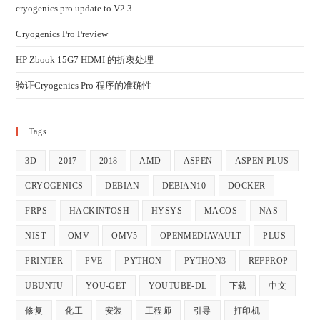
cryogenics pro update to V2.3
Cryogenics Pro Preview
HP Zbook 15G7 HDMI 的折衷处理
验证Cryogenics Pro 程序的准确性
Tags
3D
2017
2018
AMD
ASPEN
ASPEN PLUS
CRYOGENICS
DEBIAN
DEBIAN10
DOCKER
FRPS
HACKINTOSH
HYSYS
MACOS
NAS
NIST
OMV
OMV5
OPENMEDIAVAULT
PLUS
PRINTER
PVE
PYTHON
PYTHON3
REFPROP
UBUNTU
YOU-GET
YOUTUBE-DL
下载
中文
修复
化工
安装
工程师
引导
打印机