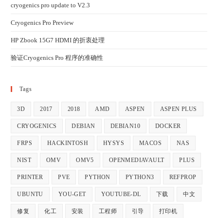
cryogenics pro update to V2.3
Cryogenics Pro Preview
HP Zbook 15G7 HDMI 的折衷处理
验证Cryogenics Pro 程序的准确性
Tags
3D
2017
2018
AMD
ASPEN
ASPEN PLUS
CRYOGENICS
DEBIAN
DEBIAN10
DOCKER
FRPS
HACKINTOSH
HYSYS
MACOS
NAS
NIST
OMV
OMV5
OPENMEDIAVAULT
PLUS
PRINTER
PVE
PYTHON
PYTHON3
REFPROP
UBUNTU
YOU-GET
YOUTUBE-DL
下载
中文
修复
化工
安装
工程师
引导
打印机