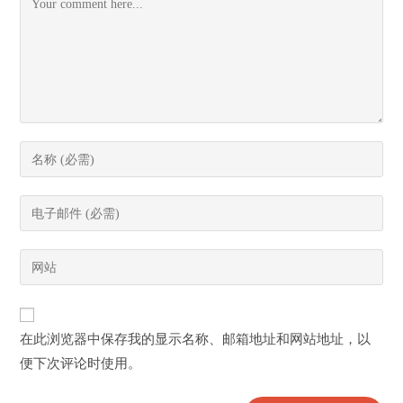
Enter
your
name
Enter
or
your
username
email
Enter
to
address
your
comment
to
website
comment
URL
在此浏览器中保存我的显示名称、邮箱地址和网站地址，以
(optional)
便下次评论时使用。