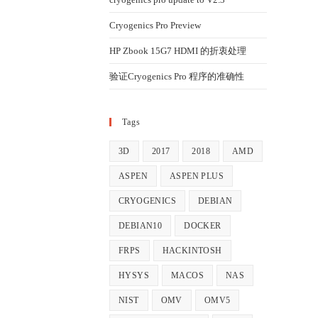
Cryogenics Pro Preview
HP Zbook 15G7 HDMI 的折衷处理
验证Cryogenics Pro 程序的准确性
Tags
3D
2017
2018
AMD
ASPEN
ASPEN PLUS
CRYOGENICS
DEBIAN
DEBIAN10
DOCKER
FRPS
HACKINTOSH
HYSYS
MACOS
NAS
NIST
OMV
OMV5