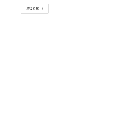
Voron2.4
继续阅读
3D
打
印
机
组
装
调
试
（四）