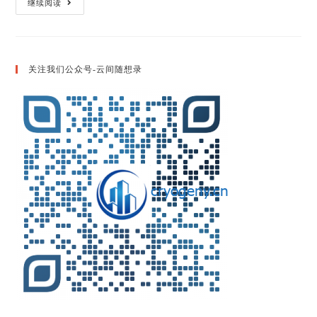
注
继续阅读
册
化
工
工
程
师
关注我们公众号-云间随想录
执
业
考
试
2017
年
真
题
19-
21