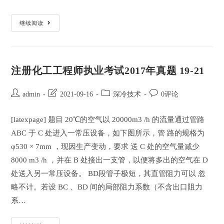
对
继续阅读
数
平
均
温
差
和
注册化工工程师执业考试2017年真题 19-21
其
限
制
条
Post
Post
Post
Post
admin
2021-09-16
深冷技术
0评论
件
author:
last
category:
comments:
modified:
[latexpage] 题目 20℃的空气以 20000m3 /h 的流量通过管路
ABC 于 C 处进入一常压设备，如下图所示，管 路的规格为
φ530 × 7mm ，现因生产变动，要求 送 C 处的空气量减少
8000 m3 /h ，并在 B 处接出一支管，以便将多出的空气在 D
处送入另一常压设备。 BD段管子极短，其直管阻力可以 忽
略不计。若设 BC 、BD 间的局部阻力系数（不含出口阻力
系…