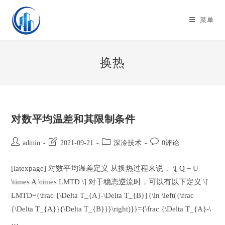
Skip
to
菜单
content
换热
对数平均温差和其限制条件
Post
Post
Post
Post
admin
2021-09-21
深冷技术
0评论
author:
last
category:
comments:
modified:
[latexpage] 对数平均温差定义 从换热过程来说， \[ Q = U
\times A \times LMTD \] 对于稳态逆流时，可以有以下定义 \[
LMTD={\frac {\Delta T_{A}-\Delta T_{B}}{\ln \left({\frac
{\Delta T_{A}}{\Delta T_{B}}}\right)}}={\frac {\Delta T_{A}-\
…