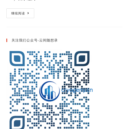
MacOS
继续阅读
下
安
装
Homebrew
以
及
关注我们公众号-云间随想录
相
应
配
置