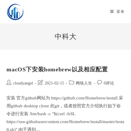
Skip
to
菜单
content
中科大
macOS下安装homebrew以及相应配置
Post
Post
Post
Post
cloudyangel
2021-02-15
网络人生
0评论
author:
last
category:
comments:
modified:
安装 官方github网站为 https://github.com/Homebrew/install 采
用github desktop clone 此git，或者按照官方介绍执行如下命
令进行安装 /bin/bash -c "$(curl -fsSL
https://raw.githubusercontent.com/Homebrew/install/master/insta
ll.sh)" 由于遇到…