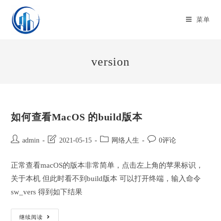
Skip
to
菜单
content
version
如何查看MacOS 的build版本
Post
Post
Post
Post
admin
2021-05-15
网络人生
0评论
author:
last
category:
comments:
modified:
正常查看macOS的版本非常简单，点击左上角的苹果标识，
关于本机 但此时看不到build版本 可以打开终端，输入命令
sw_vers 得到如下结果
如
继续阅读