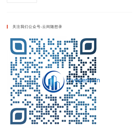
何
查
看
MacOS
的
Build
关注我们公众号-云间随想录
版
本