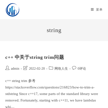
Skip
to
菜单
content
string
c++ 中关于string trim问题
Post
Post
Post
Post
admin
2022-02-20
网络人生
0评论
author:
last
category:
comments:
modified:
c++ string trim 参考
https://stackoverflow.com/questions/216823/how-to-trim-a-
stdstring Since c++17, some parts of the standard library were
removed. Fortunately, starting with c++11, we have lambdas
whi…