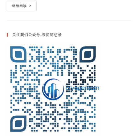
ASPEN
继续阅读
学
习
笔
记
12
：
关注我们公众号-云间随想录
流
体
输
送
单
元
泵