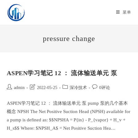
Skip
to
菜单
content
pressure change
ASPEN学习笔记 12 ： 流体输送单元 泵
Post
Post
Post
Post
admin
2022-05-25
深冷技术
0评论
author:
last
category:
comments:
modified:
ASPEN学习笔记 12 ： 流体输送单元 泵 pump 泵的几个基本
概念 NPSH The Net Positive Suction Head (NPSH) available for
a pump is defined as: $$NPSHA = P{in} - P_{vapor} + H_v +
H_s$$ Where: $NPSH_A$ = Net Positive Suction Hea…