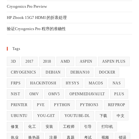
Cryogenics Pro Preview
HP Zbook 15G7 HDMI 的折衷处理
验证Cryogenics Pro 程序的准确性
Tags
3D
2017
2018
AMD
ASPEN
ASPEN PLUS
CRYOGENICS
DEBIAN
DEBIAN10
DOCKER
FRPS
HACKINTOSH
HYSYS
MACOS
NAS
NIST
OMV
OMV5
OPENMEDIAVAULT
PLUS
PRINTER
PVE
PYTHON
PYTHON3
REFPROP
UBUNTU
YOU-GET
YOUTUBE-DL
下载
中文
修复
化工
安装
工程师
引导
打印机
执业
换热器
注册
真题
考试
视频
错误