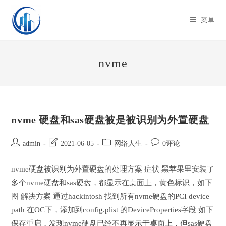
Skip
to
菜单
content
nvme
nvme 硬盘和sas硬盘被是被识别为外置硬盘
Post
Post
Post
Post
admin
2021-06-05
网络人生
0评论
author:
last
category:
comments:
modified:
nvme硬盘被识别为外置硬盘的处理方案 症状 黑苹果里安装了
多个nvme硬盘和sas硬盘，都显示在桌面上，黄色标识，如下
图 解决方案 通过hackintosh 找到所有nvme硬盘的PCI device
path 在OC下，添加到config.plist 的DeviceProperties字段 如下
保存重启，发现nvme硬盘已经不再显示于桌面上，但sas硬盘