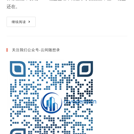
还在。
Nvme
继续阅读
硬
盘
和
Sas
硬
盘
关注我们公众号-云间随想录
被
是
被
识
别
为
外
置
硬
盘