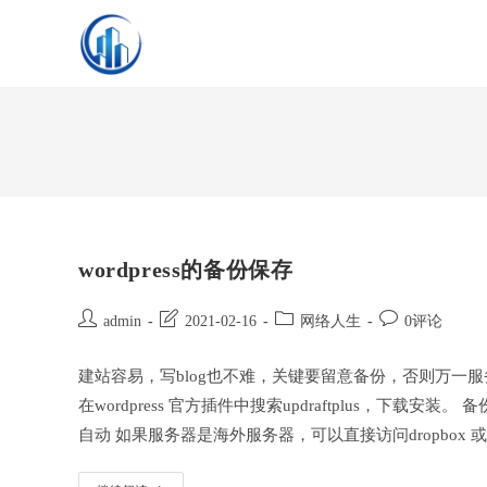
Skip
to
content
wordpress的备份保存
Post
Post
Post
Post
admin
2021-02-16
网络人生
0评论
author:
last
category:
comments:
modified:
建站容易，写blog也不难，关键要留意备份，否则万一服务器故
在wordpress 官方插件中搜索updraftplus，下
自动 如果服务器是海外服务器，可以直接访问dropbox 或者 g