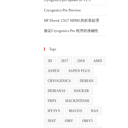
Cryogenics Pro Preview
HP Zbook 15G7 HDMI 的折衷处理
验证Cryogenics Pro 程序的准确性
Tags
3D
2017
2018
AMD
ASPEN
ASPEN PLUS
CRYOGENICS
DEBIAN
DEBIAN10
DOCKER
FRPS
HACKINTOSH
HYSYS
MACOS
NAS
NIST
OMV
OMV5