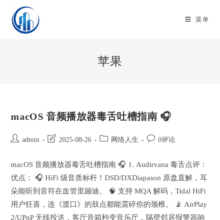
Skip
to
菜单
content
苹果
macOS 音频播放器毒舌吐槽指南 🎧
Post
Post
Post
Post
admin
2025-08-26
网络人生
0评论
author:
last
category:
comments:
modified:
macOS 音频播放器毒舌吐槽指南 🎧 1. Audirvana 毒舌点评：
优点： 🎧 HiFi 级音质标杆！DSD/DXDiapason 原盘直解，耳
朵能听到音符在血管里蹦迪。 🧠 支持 MQA 解码，Tidal HiFi
用户狂喜，连《渡口》的鼓点都能震碎你的颈椎。 📡 AirPlay
2/UPnP 无线投送，客厅音箱秒变音乐厅，隔壁邻居报警器响