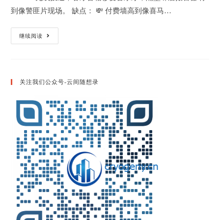
到像警匪片现场。 缺点： 💸 付费墙高到像喜马…
MacOS
继续阅读
音
频
播
放
器
毒
关注我们公众号-云间随想录
舌
吐
槽
指
南
🎧