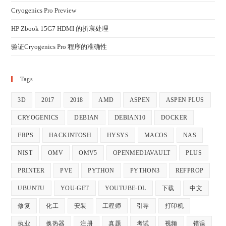
Cryogenics Pro Preview
HP Zbook 15G7 HDMI 的折衷处理
验证Cryogenics Pro 程序的准确性
Tags
3D
2017
2018
AMD
ASPEN
ASPEN PLUS
CRYOGENICS
DEBIAN
DEBIAN10
DOCKER
FRPS
HACKINTOSH
HYSYS
MACOS
NAS
NIST
OMV
OMV5
OPENMEDIAVAULT
PLUS
PRINTER
PVE
PYTHON
PYTHON3
REFPROP
UBUNTU
YOU-GET
YOUTUBE-DL
下载
中文
修复
化工
安装
工程师
引导
打印机
执业
换热器
注册
真题
考试
视频
错误