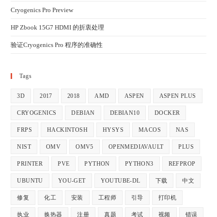
Cryogenics Pro Preview
HP Zbook 15G7 HDMI 的折衷处理
验证Cryogenics Pro 程序的准确性
Tags
3D
2017
2018
AMD
ASPEN
ASPEN PLUS
CRYOGENICS
DEBIAN
DEBIAN10
DOCKER
FRPS
HACKINTOSH
HYSYS
MACOS
NAS
NIST
OMV
OMV5
OPENMEDIAVAULT
PLUS
PRINTER
PVE
PYTHON
PYTHON3
REFPROP
UBUNTU
YOU-GET
YOUTUBE-DL
下载
中文
修复
化工
安装
工程师
引导
打印机
执业
换热器
注册
真题
考试
视频
错误