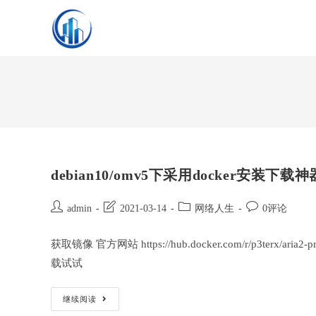
Skip
to
content
debian10/omv5下采用docker安装下载神器
Post
Post
Post
Post
admin
2021-03-14
网络人生
0评论
author:
last
category:
comments:
modified:
获取镜像 官方网站 https://hub.docker.com/r/p3terx/aria2-
载试试
Debian10/omv5
继续阅读
下