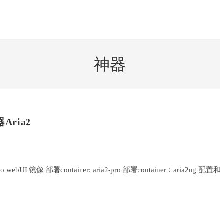
神器
Aria2
pro webUI 镜像 部署container: aria2-pro 部署container：aria2ng 配