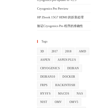
Cryogenics Pro Preview
HP Zbook 15G7 HDMI 的折衷处理
验证Cryogenics Pro 程序的准确性
Tags
3D
2017
2018
AMD
ASPEN
ASPEN PLUS
CRYOGENICS
DEBIAN
DEBIAN10
DOCKER
FRPS
HACKINTOSH
HYSYS
MACOS
NAS
NIST
OMV
OMV5