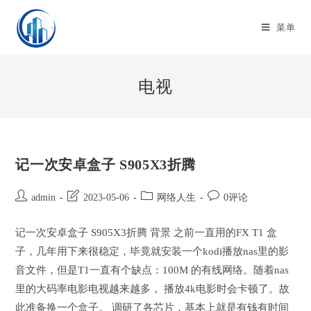
Skip
to
菜单
content
电视
记一次安卓盒子 S905X3折腾
Post
Post
Post
Post
admin
2023-05-06
网络人生
0评论
author:
last
category:
comments:
modified:
记一次安卓盒子 S905X3折腾 背景 之前一直用的FX T1 盒
子，几年用下来很稳定，毕竟就安装一个kodi播放nas里的影
音文件，但是T1一直有个缺点：100M 的有线网络。随着nas
里的大码率电影电视越来越多， 播放4k电影时会卡顿了。故
此准备换一个盒子。 调研了各芯片，基本上就是有钱有时间