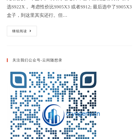
选S922X， 考虑性价比S905X3 或者S912; 最后选中了S905X3
盒子，到这里其实还行。但…
记
继续阅读
一
次
安
卓
盒
子
关注我们公众号-云间随想录
S905X3
折
腾