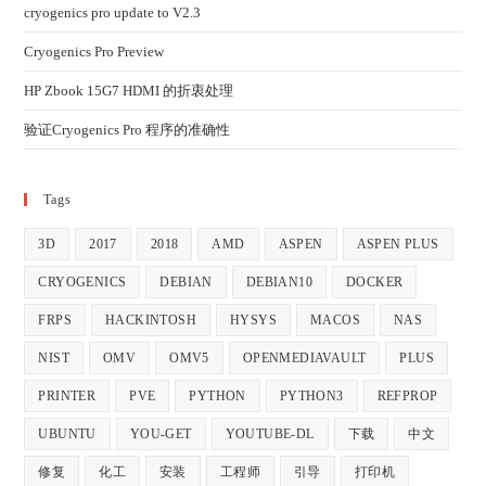
cryogenics pro update to V2.3
Cryogenics Pro Preview
HP Zbook 15G7 HDMI 的折衷处理
验证Cryogenics Pro 程序的准确性
Tags
3D
2017
2018
AMD
ASPEN
ASPEN PLUS
CRYOGENICS
DEBIAN
DEBIAN10
DOCKER
FRPS
HACKINTOSH
HYSYS
MACOS
NAS
NIST
OMV
OMV5
OPENMEDIAVAULT
PLUS
PRINTER
PVE
PYTHON
PYTHON3
REFPROP
UBUNTU
YOU-GET
YOUTUBE-DL
下载
中文
修复
化工
安装
工程师
引导
打印机