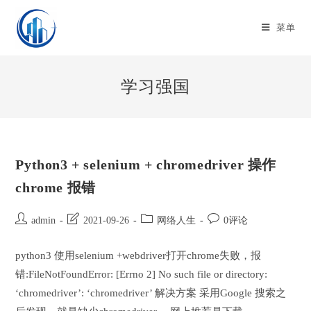
Skip
to
菜单
content
学习强国
Python3 + selenium + chromedriver 操作
chrome 报错
Post
Post
Post
Post
admin
2021-09-26
网络人生
0评论
author:
last
category:
comments:
modified:
python3 使用selenium +webdriver打开chrome失败，报
错:FileNotFoundError: [Errno 2] No such file or directory:
‘chromedriver’: ‘chromedriver’ 解决方案 采用Google 搜索之