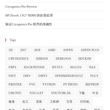
Cryogenics Pro Preview
HP Zbook 15G7 HDMI 的折衷处理
验证Cryogenics Pro 程序的准确性
Tags
3D
2017
2018
AMD
ASPEN
ASPEN PLUS
CRYOGENICS
DEBIAN
DEBIAN10
DOCKER
FRPS
HACKINTOSH
HYSYS
MACOS
NAS
NIST
OMV
OMV5
OPENMEDIAVAULT
PLUS
PRINTER
PVE
PYTHON
PYTHON3
REFPROP
UBUNTU
YOU-GET
YOUTUBE-DL
下载
中文
修复
化工
安装
工程师
引导
打印机