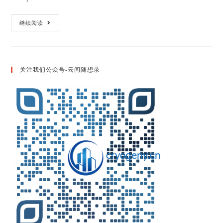
Latex
继续阅读
或
者
Markdown
中
希
腊
关注我们公众号-云间随想录
字
母
表
达