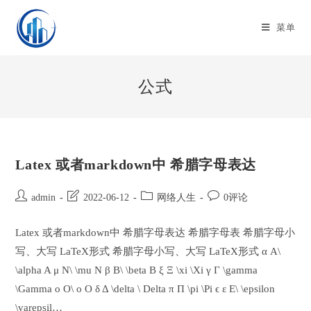
Skip
to
菜单
content
公式
Latex 或者markdown中 希腊字母表达
Post
Post
Post
Post
admin
2022-06-12
网络人生
0评论
author:
last
category:
comments:
modified:
Latex 或者markdown中 希腊字母表达 希腊字母表 希腊字母小
写、大写 LaTeX形式 希腊字母小写、大写 LaTeX形式 α A\
\alpha A μ N\ \mu N β B\ \beta B ξ Ξ \xi \Xi γ Γ \gamma
\Gamma o O\ o O δ Δ \delta \ Delta π Π \pi \Pi ϵ ε E\ \epsilon
\varepsil…